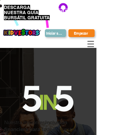
DESCARGA
Get Bonus Bucks
NUESTRA GUÍA
BURSÁTIL GRATUITA
Iniciar sesión
Empezar
Nuestra misión es
Inclusión
financiera para todos.
Nuestra