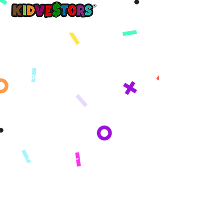
Un mañana mejor, comienza con KidVestors hoy.​
™
Get updates sent straight to your
inbox!
By subscribing you agree to adhere to our Privacy Policy and provide consent
to receive updates from our company.
COMPAÑÍA