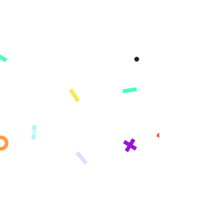
Acerca de
Misión
Nuestra historia
Conozca a nuestro equipo
Prensa
RECURSOS
Libros
Venta al por mayor
Boletin informativo
Blog
Learning Paths
Acerca de
Misión