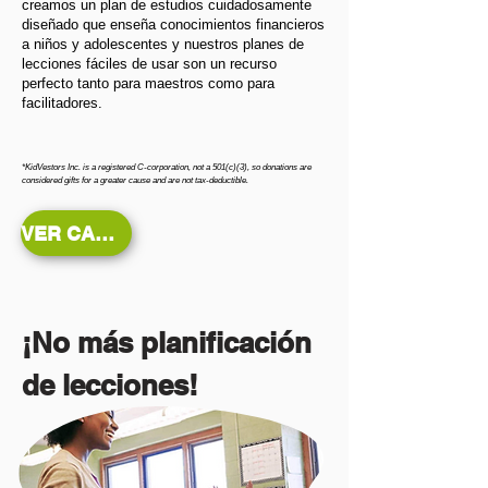
creamos un plan de estudios cuidadosamente
diseñado que enseña conocimientos financieros
a niños y adolescentes y nuestros planes de
lecciones fáciles de usar son un recurso
perfecto tanto para maestros como para
facilitadores.
*KidVestors Inc. is a registered C-corporation, not a 501(c)(3), so donations are
considered gifts for a greater cause and are not tax-deductible.
VER CARACTERÍSTICAS
¡No más planificación
de lecciones!