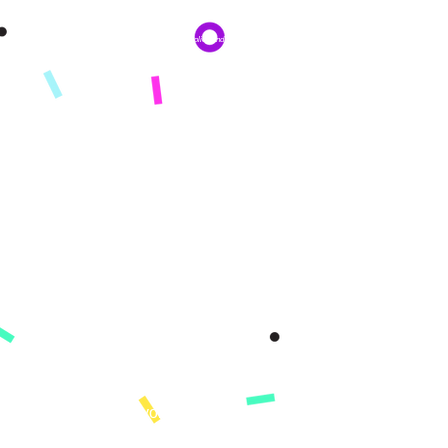
By subscribing you agree to adhere to our Privacy Policy and provide consent
to receive updates from our company.
COMPAÑÍA
Acerca de
Misión
Nuestra historia
Conozca a nuestro equipo
Prensa
RECURSOS
Libros
Venta al por mayor
Boletin informativo