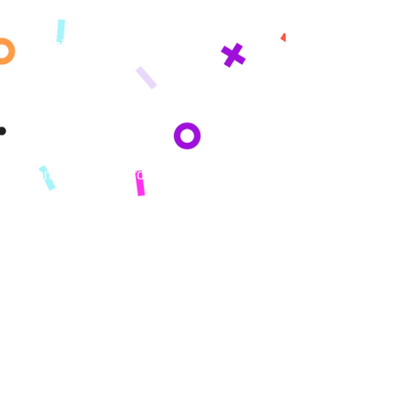
Blog
Learning Paths
Acerca de
Misión
Nuestra historia
Conozca a nuestro equipo
Prensa
SOLUCIONES
Padres
Patrocinadores
Escuelas
Licencia
I Want To..
Get Started