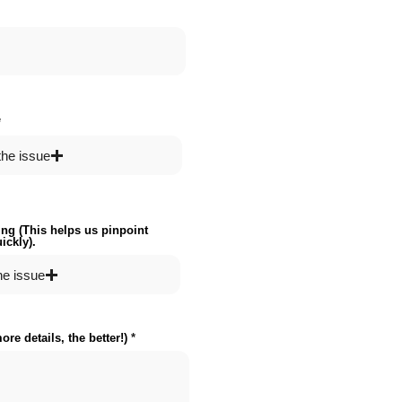
the issue
ng (This helps us pinpoint
ickly).
he issue
ore details, the better!)