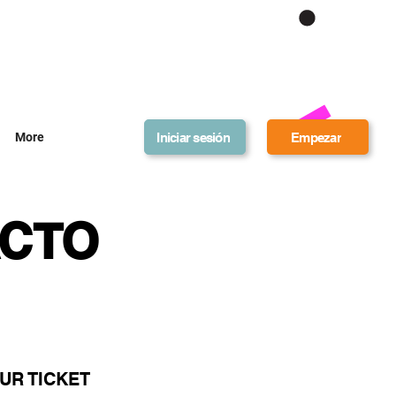
Get Bonus Bucks
Iniciar sesión
Empezar
More
ACTO
UR TICKET