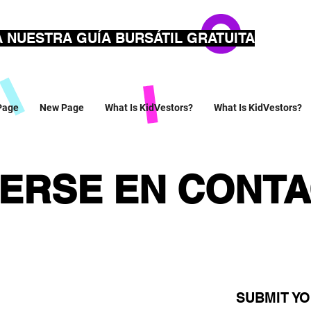
 NUESTRA GUÍA BURSÁTIL GRATUITA
Page
New Page
What Is KidVestors?
What Is KidVestors?
ERSE EN CONT
SUBMIT YO