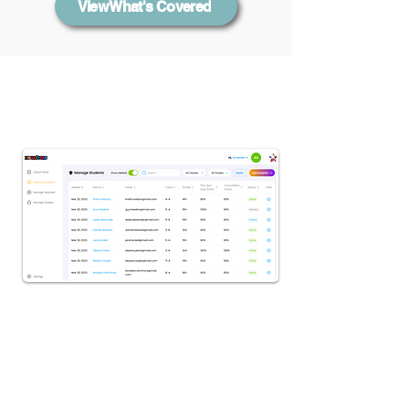
View What's Covered
AULA
AMIGABLE
Las escuelas y los grupos de
estudiantes pueden obtener
una descripción general del
progreso de la clase, así