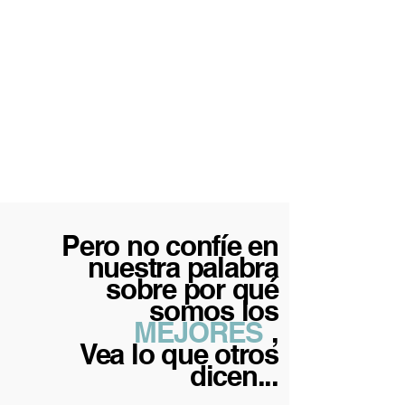
próxima generación
sobre el dinero.
Utilizamos un
enfoque holístico y
culturalmente
relevante para
enseñar inversión,
negocios y
conocimientos
financieros a niños y
adolescentes.
Pero no confíe en
nuestra palabra
sobre por qué
somos los
MEJORES
,
Vea lo que otros
dicen...