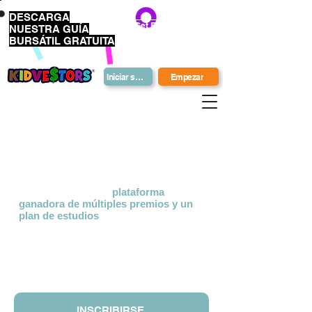
DESCARGA
Get Bonus Bucks
NUESTRA GUÍA
BURSÁTIL GRATUITA
Iniciar sesión
Empezar
Qué es
¿NiñoVestores?
KidVestors® es una
plataforma
ganadora de múltiples premios
y un
plan de estudios
que enseña a la
próxima generación sobre el dinero.
Utilizamos un enfoque holístico y
culturalmente relevante para enseñar
inversión, negocios y conocimientos
financieros a niños y adolescentes.
INSCRIBIRSE