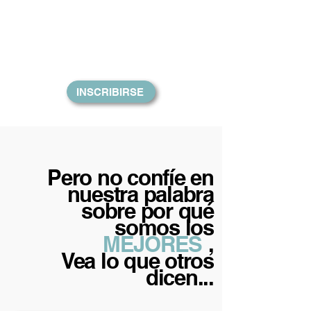
como del progreso individual.
¡Seguir su crecimiento
financiero nunca ha sido tan
fácil!
INSCRIBIRSE
Pero no confíe en
nuestra palabra
sobre por qué
somos los
MEJORES
,
Vea lo que otros
dicen...