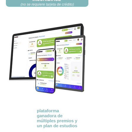
(no se requiere tarjeta de crédito)
KidVestors® es una
plataforma
ganadora de
múltiples premios
y
un plan de estudios
que enseña a la