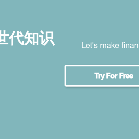
世代知识
Let's make finan
Try For Free