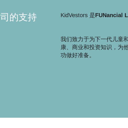
公司的支持
KidVestors 是
FUNancial 
屡获殊荣的
儿童和青少年
我们致力于为下一代儿童
康、商业和投资知识，为
功做好准备。