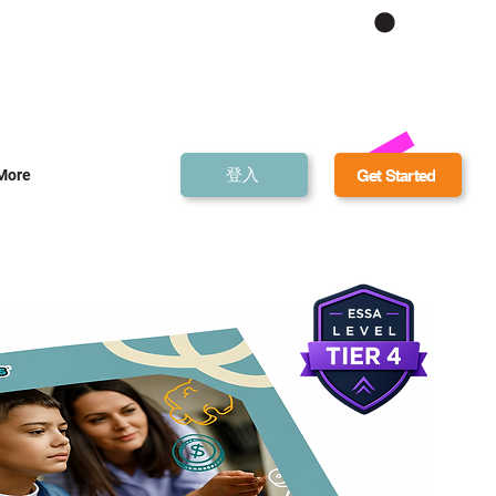
Get Bonus Bucks
登入
Get Started
More