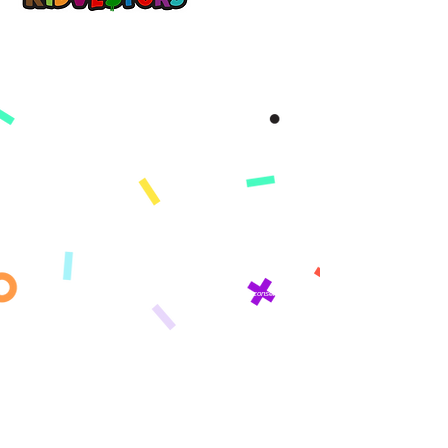
更美好的明天，从 KidVestors 今天开始。
™
Get updates sent straight to your
inbox!
By subscribing you agree to adhere to our Privacy Policy and provide consent
to receive updates from our company.
公司
关于