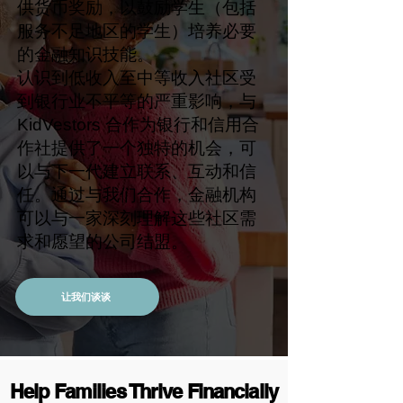
供货币奖励，以鼓励学生（包括
服务不足地区的学生）培养必要
的金融知识技能。
认识到低收入至中等收入社区受
到银行业不平等的严重影响，与
KidVestors 合作为银行和信用合
作社提供了一个独特的机会，可
以与下一代建立联系、互动和信
任。通过与我们合作，金融机构
可以与一家深刻理解这些社区需
求和愿望的公司结盟。
让我们谈谈
Help Families Thrive Financially