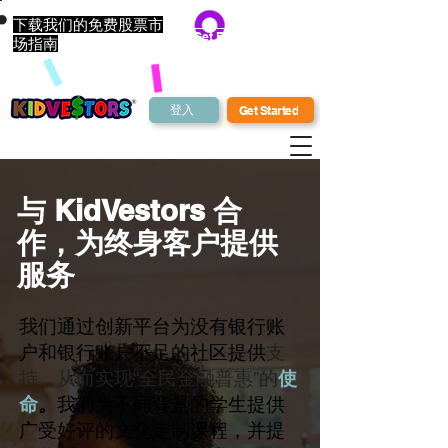
下载我们的免费股票市
Get Bonus Bucks
场指南
登入
Get Started
与 KidVestors 合
作，为终身客户提供
服务
我们通过创新平台为没有银行账
户和银行账户不足的社区提供
支
持，从而实现“全民金融普惠”的
使
命
。
我们为不同背景的学生提供
广受好评的文化定制课程，并提