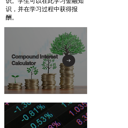
识。学生可以在此学习金融知
识，并在学习过程中获得报
酬。
Compound Interest
Calculator