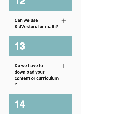
12
的课程实际上超出了
Parents and
经济教育委员会的金
educators can
融教育标准，因为它
preview the exact
还教授学生创业精
Can we use
lessons assigned to
神，并专注于跨多种
KidVestors for math?
their student by
资产类别的投资。
signing up for the
Our curriculum is not
Discovery Pass free
13
only fully aligned with
trial and logging into
Jump$tart’s National
the admin portal.
Financial Education
Once logged in, go to
Standards, but we
Do we have to
Modules and
also go beyond these
download your
Lessons → Modules
benchmarks by
→ click the view
content or curriculum
integrating concepts
icon to see the full
?
that align with key
breakdown of content
Common Core State
for each module
No downloads
14
Standards (CCSS)
based on your
needed! The
for Mathematics.
student's grade level.
KidVestors app is