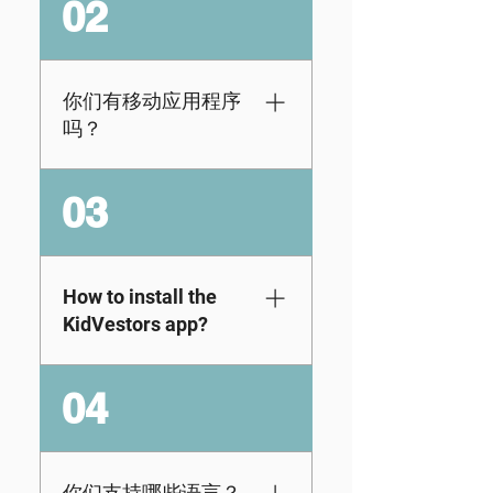
02
己独特的电子邮件地
址以及笔记本电脑或
台式机的使用权[注
意：学生不能使用与
你们有移动应用程序
其父母或教育工作者
吗？
相同的电子邮件地
址]。一旦您选择了计
我们的数字课程可通
03
划并注册，您的学生
过我们的网络应用获
将收到一封带有唯一
取，旨在通过
密码的单独电子邮件
Chromebook、Mac
邀请。他们将使用其
或 PC 在网络浏览器
How to install the
唯一的密码进行首次
上使用。但不用担
KidVestors app?
登录，然后系统将提
心！我们正在努力及
示他们创建一个新密
时为您提供最佳的移
There is no install or
码。请在此查看有关
04
动体验。如果您想了
downloads
如何注册的简短演
解下一步的更新，请
necessary! The
示。
在此处订阅我们的新
KidVestors app is
闻通讯。
available to all users
你们支持哪些语言？