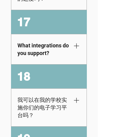
available in your
每年访问一个年级，
Admin portal, so
或者通过半年计划每
是的。作为家长或教
whether you’re a
17
六个月访问一个年
育工作者，每个订阅
parent or educator,
级。*目前，我们不提
都附带您自己的门
you can be as
供该材料的终身访问
户，您可以在其中跟
hands-on (or hands-
权限。
踪学生的成绩并查看
What integrations do
off) as you’d like at
他们的进步情况。在
you support?
home or in a group or
此查看我们的简短演
class setting as
示。
needed.
KidVestors
18
seamlessly connects
with Google
Classroom and
Clever. Once you’re
我可以在我的学校实
registered, you can
施你们的电子学习平
sync your login
台吗？
details in just a few
clicks—no extra
当然！我们的课程超
hassle needed.