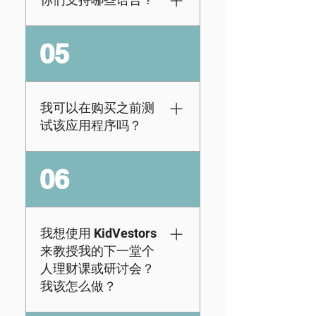
across devices and
browser based
财务可能会很困难，
05
across browsers
因此我们尝试尽可能
such as Google
消除学习障碍，而语
Chrome, Safari, and
言不应该是其中之
Firefox.
一！我们目前支持 28
我可以在购买之前测
种语言（未来还会有
试该应用程序吗？
更多）。以下是我们
目前支持的语言：阿
当然可以！我们提供7
06
拉伯加泰罗尼亚语中
天免费试用选项，学
国人捷克语丹麦语荷
生可以访问一节课
兰语英语芬兰法语
（无需信用卡）！但
（加拿大和法国）德
是，在免费试用期结
我想使用 KidVestors
语印地语冰岛语意大
束后，为了让学生继
来教授我的下一堂个
利语日本人韩国人挪
续使用该平台，您需
人理财课或研讨会？
威抛光葡萄牙语（巴
要登录管理员帐户并
我该怎么做？
西和葡萄牙）罗马尼
进行升级。
亚语俄语西班牙语