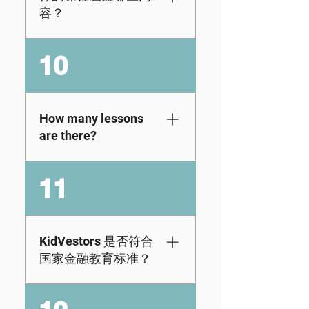
不熟悉金融和投资的
容？
的电子邮件地址以及
人仍然可以学习（是
使用计算机或笔记本
的，甚至成年人也可
电脑才能参与]。3.许
我们的数字课程包括
10
以！）以下是我们可
可：如果您想在下一
通过我们的电子学习
用的资源：学前班至
堂个人理财课程或研
平台提供的特定年级
12 年级的书籍和练习
讨会上使用我们的教
的课程。我们的课程
册：点击此处查看数
育视频，您可以在一
涵盖预算、税收、信
How many lessons
字金融课程（3-12 年
段规定时间内授权我
贷、保险、职业和大
are there?
级）：访问此处
们的视频内容。这回
学准备等各个方面，
答了你的问题吗？如
符合经济教育委员会
The number of
11
果没有，请在此处安
的标准。但我们不止
lessons and level of
排与我们的团队通
于此——我们还包括
difficulty vary by
话。
股票市场投资、房地
grade. On average,
产投资和创业方面的
students can
KidVestors 是否符合
课程。查看演示 查看
complete a lesson in
国家金融教育标准？
功能尝试一下
about 25–30
minutes, depending
绝对是。KidVestors
on the learner.