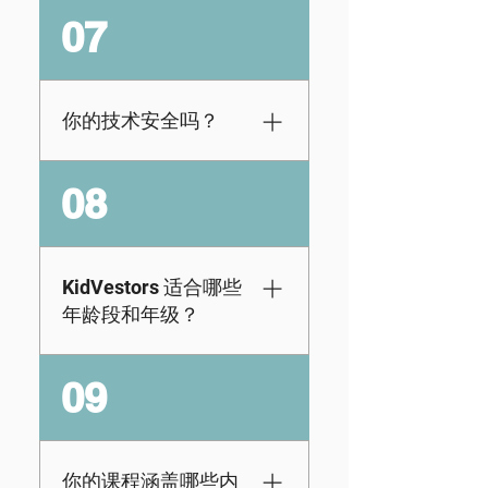
对于那些希望使用我
（墨西哥、西班牙和
07
们的材料来促进他们
拉丁美洲）瑞典土耳
的下一次金融教育课
其威尔士语一旦您的
程、研讨会或研讨会
学生登录他们的学生
的人，我们有几种选
门户，他们可以随时
你的技术安全吗？
择：1.书籍：您可以
切换语言。
使用我们的书籍和练
是的，我们的技术使
08
习册来教授下一堂
用标准安全措施来保
课。我们的练习册附
证所有数据的安全，
带课程计划，可帮助
并且我们也符合
教育工作者促进讨
COPPA 和 FERPA 标
KidVestors 适合哪些
论。我们还为有意购
准。
年龄段和年级？
买 20 本或更多书籍的
人提供批发选择。2.
KidVestors 为学前班
团体报名：您可以在
09
至 12 年级学生提供资
此处将您的学生团体
源。但是，我们的资
报名加入我们的电子
源适合初学者，因此
学习平台。[注意：每
无论年龄大小，那些
你的课程涵盖哪些内
个学生都需要有自己