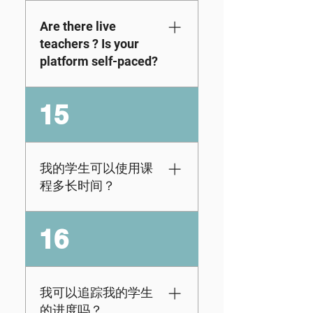
Through KidVestors,
We also continue to
completely browser-
students don’t just
add new lessons and
based accessible in
Are there live
learn the
activities over time.
the classroom, at
teachers ? Is your
fundamentals of
home, in summer
platform self-paced?
money management,
camps, or anywhere
they also apply real-
with internet access
We don’t use live
world math skills like
15
across devices.
teachers. However,
ratios, percentages,
students can move
probability, and data
through the content
interpretation while
at whatever speed
exploring investing
我的学生可以使用课
works best for them,
across multiple asset
程多长时间？
fast or slow. That
classes and
said, we’ve also
entrepreneurship.
选择我们的年度订
16
provided ready-to-go
阅，可以访问我们一
lesson plans ,
年的课程，或我们的
automated grading,
半年订阅 订阅可提供
and other teacher-
六个月的访问权限。
我可以追踪我的学生
friendly tools
每份订阅都允许学生
的进度吗？