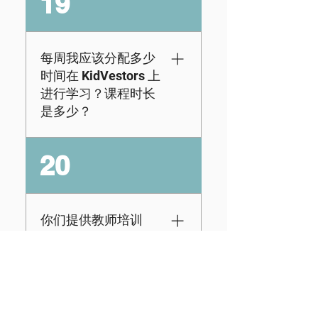
19
出了国家金融教育标
准，更不用说我们流
畅的界面使其成为教
育工作者易于使用的
每周我应该分配多少
工具。有关如何将
时间在 KidVestors 上
KidVestors 融入您的
进行学习？课程时长
学校的更多信息，请
是多少？
访问此处。
大多数学生每周使用
20
我们的平台 2-3 次，
按照自定进度的结
构，每个学生通常需
要 30-40 分钟完成每
你们提供教师培训
节课。为了获得更具
吗？
互动性的体验，我们
还通过管理员（家长/
虽然无法为教师提供
21
教育者）门户为那些
面对面培训，但家长
想要更亲身实践的学
和教育工作者可以访