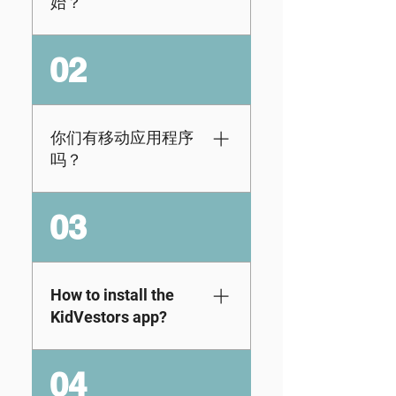
始？
每个学生都需要有自
02
己独特的电子邮件地
址以及笔记本电脑或
台式机的使用权[注
意：学生不能使用与
你们有移动应用程序
其父母或教育工作者
吗？
相同的电子邮件地
址]。一旦您选择了计
我们的数字课程可通
03
划并注册，您的学生
过我们的网络应用获
将收到一封带有唯一
取，旨在通过
密码的单独电子邮件
Chromebook、Mac
邀请。他们将使用其
或 PC 在网络浏览器
How to install the
唯一的密码进行首次
上使用。但不用担
KidVestors app?
登录，然后系统将提
心！我们正在努力及
示他们创建一个新密
时为您提供最佳的移
There is no install or
码。请在此查看有关
04
动体验。如果您想了
downloads
如何注册的简短演