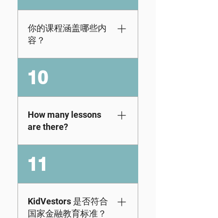
源。但是，我们的资
报名加入我们的电子
源适合初学者，因此
学习平台。[注意：每
无论年龄大小，那些
你的课程涵盖哪些内
个学生都需要有自己
不熟悉金融和投资的
容？
的电子邮件地址以及
人仍然可以学习（是
使用计算机或笔记本
的，甚至成年人也可
电脑才能参与]。3.许
我们的数字课程包括
10
以！）以下是我们可
可：如果您想在下一
通过我们的电子学习
用的资源：学前班至
堂个人理财课程或研
平台提供的特定年级
12 年级的书籍和练习
讨会上使用我们的教
的课程。我们的课程
册：点击此处查看数
育视频，您可以在一
涵盖预算、税收、信
How many lessons
字金融课程（3-12 年
段规定时间内授权我
贷、保险、职业和大
are there?
级）：访问此处
们的视频内容。这回
学准备等各个方面，
答了你的问题吗？如
符合经济教育委员会
The number of
11
果没有，请在此处安
的标准。但我们不止
lessons and level of
排与我们的团队通
于此——我们还包括
difficulty vary by
话。
股票市场投资、房地
grade. On average,
产投资和创业方面的
students can
KidVestors 是否符合
课程。查看演示 查看
complete a lesson in
国家金融教育标准？