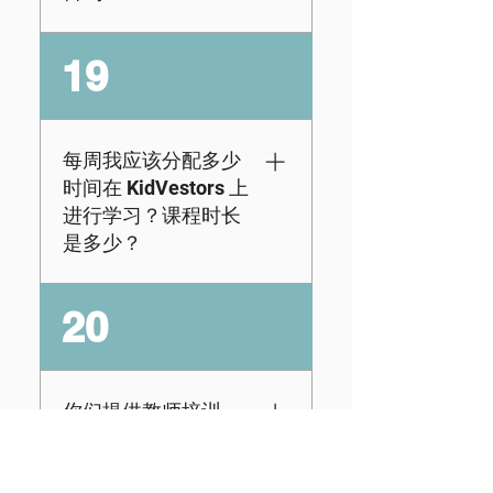
details in just a few
clicks—no extra
当然！我们的课程超
19
hassle needed.
出了国家金融教育标
准，更不用说我们流
畅的界面使其成为教
育工作者易于使用的
每周我应该分配多少
工具。有关如何将
时间在 KidVestors 上
KidVestors 融入您的
进行学习？课程时长
学校的更多信息，请
是多少？
访问此处。
大多数学生每周使用
20
我们的平台 2-3 次，
按照自定进度的结
构，每个学生通常需
要 30-40 分钟完成每
你们提供教师培训
节课。为了获得更具
吗？
互动性的体验，我们
还通过管理员（家长/