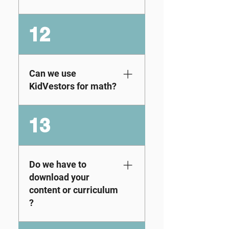
功能尝试一下
about 25–30
minutes, depending
绝对是。KidVestors
12
on the learner.
的课程实际上超出了
Parents and
经济教育委员会的金
educators can
融教育标准，因为它
preview the exact
还教授学生创业精
Can we use
lessons assigned to
神，并专注于跨多种
KidVestors for math?
their student by
资产类别的投资。
signing up for the
Our curriculum is not
Discovery Pass free
13
only fully aligned with
trial and logging into
Jump$tart’s National
the admin portal.
Financial Education
Once logged in, go to
Standards, but we
Do we have to
Modules and
also go beyond these
download your
Lessons → Modules
benchmarks by
→ click the view
content or curriculum
integrating concepts
icon to see the full
?
that align with key
breakdown of content
Common Core State
for each module