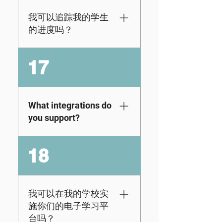
半年订阅 订阅可提供
and other teacher-
六个月的访问权限。
我可以追踪我的学生
friendly tools
每份订阅都允许学生
的进度吗？
available in your
每年访问一个年级，
Admin portal, so
或者通过半年计划每
是的。作为家长或教
whether you’re a
17
六个月访问一个年
育工作者，每个订阅
parent or educator,
级。*目前，我们不提
都附带您自己的门
you can be as
供该材料的终身访问
户，您可以在其中跟
hands-on (or hands-
权限。
踪学生的成绩并查看
What integrations do
off) as you’d like at
他们的进步情况。在
you support?
home or in a group or
此查看我们的简短演
class setting as
示。
needed.
KidVestors
18
seamlessly connects
with Google
Classroom and
Clever. Once you’re
我可以在我的学校实
registered, you can
施你们的电子学习平
sync your login
台吗？