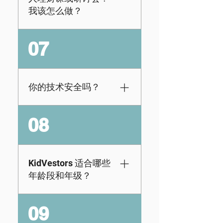
威抛光葡萄牙语（巴
要登录管理员帐户并
我该怎么做？
西和葡萄牙）罗马尼
进行升级。
亚语俄语西班牙语
对于那些希望使用我
（墨西哥、西班牙和
07
们的材料来促进他们
拉丁美洲）瑞典土耳
的下一次金融教育课
其威尔士语一旦您的
程、研讨会或研讨会
学生登录他们的学生
的人，我们有几种选
门户，他们可以随时
你的技术安全吗？
择：1.书籍：您可以
切换语言。
使用我们的书籍和练
是的，我们的技术使
08
习册来教授下一堂
用标准安全措施来保
课。我们的练习册附
证所有数据的安全，
带课程计划，可帮助
并且我们也符合
教育工作者促进讨
COPPA 和 FERPA 标
KidVestors 适合哪些
论。我们还为有意购
准。
年龄段和年级？
买 20 本或更多书籍的
人提供批发选择。2.
KidVestors 为学前班
团体报名：您可以在
09
至 12 年级学生提供资
此处将您的学生团体