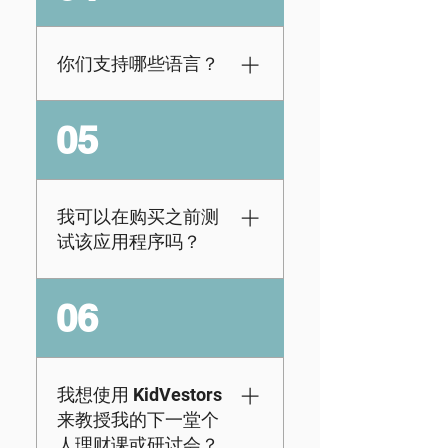
解下一步的更新，请
necessary! The
示。
在此处订阅我们的新
KidVestors app is
闻通讯。
available to all users
你们支持哪些语言？
across devices and
browser based
财务可能会很困难，
05
across browsers
因此我们尝试尽可能
such as Google
消除学习障碍，而语
Chrome, Safari, and
言不应该是其中之
Firefox.
一！我们目前支持 28
我可以在购买之前测
种语言（未来还会有
试该应用程序吗？
更多）。以下是我们
目前支持的语言：阿
当然可以！我们提供7
06
拉伯加泰罗尼亚语中
天免费试用选项，学
国人捷克语丹麦语荷
生可以访问一节课
兰语英语芬兰法语
（无需信用卡）！但
（加拿大和法国）德
是，在免费试用期结
我想使用 KidVestors
语印地语冰岛语意大
束后，为了让学生继
来教授我的下一堂个
利语日本人韩国人挪
续使用该平台，您需
人理财课或研讨会？