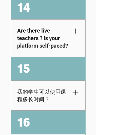
No downloads
14
Standards (CCSS)
based on your
needed! The
for Mathematics.
student's grade level.
KidVestors app is
Through KidVestors,
We also continue to
completely browser-
students don’t just
add new lessons and
based accessible in
Are there live
learn the
activities over time.
the classroom, at
teachers ? Is your
fundamentals of
home, in summer
platform self-paced?
money management,
camps, or anywhere
they also apply real-
with internet access
We don’t use live
world math skills like
15
across devices.
teachers. However,
ratios, percentages,
students can move
probability, and data
through the content
interpretation while
at whatever speed
exploring investing
我的学生可以使用课
works best for them,
across multiple asset
程多长时间？
fast or slow. That
classes and
said, we’ve also
entrepreneurship.
选择我们的年度订
16
provided ready-to-go
阅，可以访问我们一
lesson plans ,
年的课程，或我们的
automated grading,