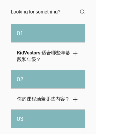
01
KidVestors 适合哪些年龄
段和年级？
KidVestors 为学前班
02
至 12 年级学生提供资
源。但是，我们的资
源适合初学者，因此
你的课程涵盖哪些内容？
无论年龄大小，那些
不熟悉金融和投资的
我们的数字课程包括
03
人仍然可以学习（是
通过我们的电子学习
的，甚至成年人也可
平台提供的特定年级
以！）以下是我们可