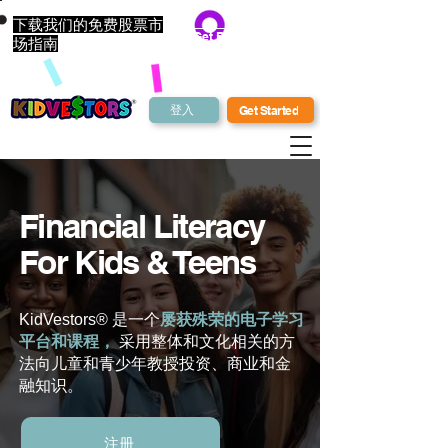
下载我们的免费股票市
Get Bonus Bucks
场指南
登入
Get Started
Financial Literacy
For Kids & Teens
KidVestors® 是一个
屡获殊荣的电子学习
平台
和课程，
采用整体和文化相关的方
法向儿童和青少年教授投资、商业和金
融知识。
注册