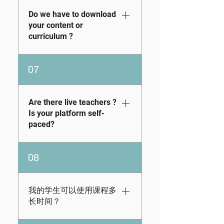
Discovery Pass free
Financial Education
trial and logging into
Do we have to download
Standards, but we
the admin portal.
your content or
also go beyond these
curriculum ?
Once logged in, go to
benchmarks by
Modules and
integrating concepts
Lessons → Modules
No downloads
07
that align with key
→ click the view
needed! The
Common Core State
icon to see the full
KidVestors app is
Standards (CCSS)
breakdown of content
completely browser-
Are there live teachers ?
for Mathematics.
for each module
based accessible in
Is your platform self-
Through KidVestors,
based on your
the classroom, at
paced?
students don’t just
student's grade level.
home, in summer
learn the
We also continue to
camps, or anywhere
We don’t use live
fundamentals of
08
add new lessons and
with internet access
teachers. However,
money management,
activities over time.
across devices.
students can move
they also apply real-
through the content
我的学生可以使用课程多
world math skills like
at whatever speed
长时间？
ratios, percentages,
works best for them,
probability, and data
fast or slow. That