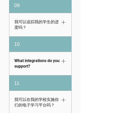
interpretation while
选择我们的年度订
09
said, we’ve also
exploring investing
阅，可以访问我们一
provided ready-to-go
across multiple asset
年的课程，或我们的
lesson plans ,
classes and
半年订阅 订阅可提供
我可以追踪我的学生的进
automated grading,
entrepreneurship.
六个月的访问权限。
度吗？
and other teacher-
每份订阅都允许学生
friendly tools
每年访问一个年级，
是的。作为家长或教
available in your
10
或者通过半年计划每
育工作者，每个订阅
Admin portal, so
六个月访问一个年
都附带您自己的门
whether you’re a
级。*目前，我们不提
户，您可以在其中跟
parent or educator,
What integrations do you
供该材料的终身访问
踪学生的成绩并查看
you can be as
support?
权限。
他们的进步情况。在
hands-on (or hands-
此查看我们的简短演
off) as you’d like at
KidVestors
11
示。
home or in a group or
seamlessly connects
class setting as
with Google
needed.
Classroom and
我可以在我的学校实施你
Clever. Once you’re
们的电子学习平台吗？
registered, you can