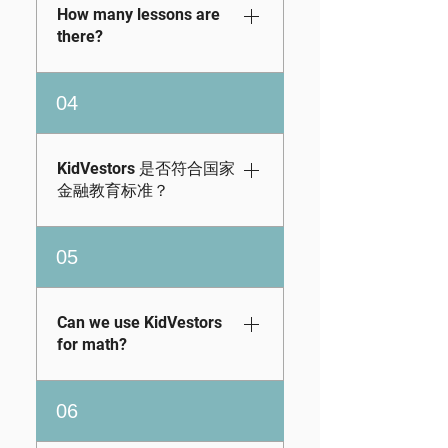
的课程。我们的课程
How many lessons are
用的资源：学前班至
涵盖预算、税收、信
there?
12 年级的书籍和练习
贷、保险、职业和大
册：点击此处查看数
学准备等各个方面，
The number of
字金融课程（3-12 年
04
符合经济教育委员会
lessons and level of
级）：访问此处
的标准。但我们不止
difficulty vary by
于此——我们还包括
grade. On average,
KidVestors 是否符合国家
股票市场投资、房地
students can
金融教育标准？
产投资和创业方面的
complete a lesson in
课程。查看演示 查看
about 25–30
绝对是。KidVestors
功能尝试一下
05
minutes, depending
的课程实际上超出了
on the learner.
经济教育委员会的金
Parents and
融教育标准，因为它
Can we use KidVestors
educators can
还教授学生创业精
for math?
preview the exact
神，并专注于跨多种
lessons assigned to
资产类别的投资。
Our curriculum is not
their student by
06
only fully aligned with
signing up for the
Jump$tart’s National