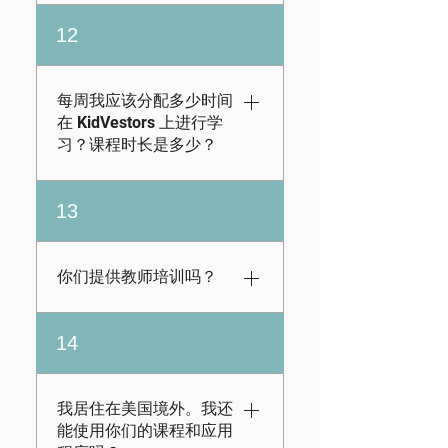
sync your login
当然！我们的课程超
12
details in just a few
出了国家金融教育标
clicks—no extra
准，更不用说我们流
hassle needed.
畅的界面使其成为教
每周我应该分配多少时间
育工作者易于使用的
在 KidVestors 上进行学
工具。有关如何将
习？课程时长是多少？
KidVestors 融入您的
学校的更多信息，请
大多数学生每周使用
13
访问此处。
我们的平台 2-3 次，
按照自定进度的结
构，每个学生通常需
你们提供教师培训吗？
要 30-40 分钟完成每
节课。为了获得更具
虽然无法为教师提供
14
互动性的体验，我们
面对面培训，但家长
还通过管理员（家长/
和教育工作者可以访
教育者）门户为那些
问我们为其门户网站
我居住在美国境外。我还
想要更亲身实践的学
中的每节课预先制定
能使用你们的课程和应用
生提供课程计划。在