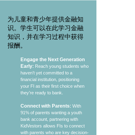
为儿童和青少年提供金融知
识。学生可以在此学习金融
知识，并在学习过程中获得
报酬。
Engage the Next Generation
Early:
Reach young students who
haven’t yet committed to a
financial institution, positioning
your FI as their first choice when
they’re ready to bank.
Connect with Parents:
With
91% of parents wanting a youth
bank account, partnering with
KidVestors allows FIs to connect
with parents who are key decision-