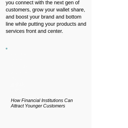
you connect with the next gen of
customers, grow your wallet share,
and boost your brand and bottom
line while putting your products and
services front and center.
价格按每
名学生计
算，人数
越多可享
受折扣。
查看我们
的定价。
How Financial Institutions Can
Attract Younger Customers