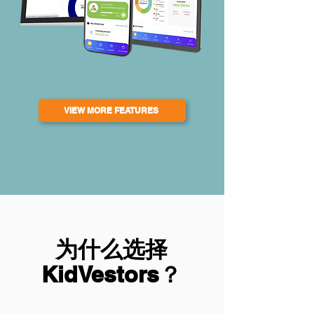
VIEW MORE FEATURES
为什么选择
KidVestors？