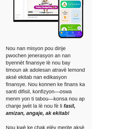
Nou nan misyon pou dirije
pwochen jenerasyon an nan
byennèt finansye lè nou bay
timoun ak adolesan atravè lemond
aksè ekitab nan edikasyon
finansye. Nou konnen ke finans ka
santi difisil, konfizyon—oswa
menm yon ti tabou—konsa nou ap
chanje jwèt la lè nou fè li
fasil,
amizan, angaje, ak ekitab!
Nou kwè ke chak elèv merite aksè