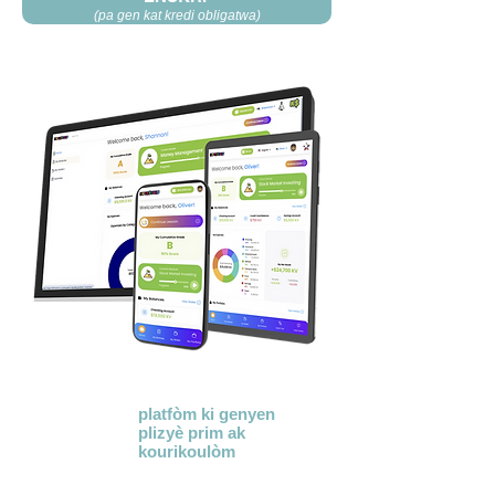
(pa gen kat kredi obligatwa)
KidVestors® se yon
platfòm ki genyen
plizyè prim
ak
kourikoulòm
anseye
pwochen jen sou
lajan. Nou itilize yon