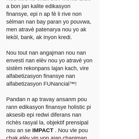
a bon jan kalite edikasyon
finansye, epi n ap fè li rive non
sèlman nan bay paran yo pouvwa,
men atravè patenarya nou yo ak
lekòl, bank, ak inyon kredi.
Nou tout nan angajman nou nan
envesti nan elèv nou yo atravè yon
sistèm rekonpans lajan kach, vire
alfabetizasyon finansye nan
alfabetizasyon FUNancial™!
Pandan n ap travay ansanm pou
rann edikasyon finansye holistic pi
aksesib epi redwi diferans nan
richès rasyal la, objektif prensipal
nou an se
IMPACT
. Nou vle pou
chak elèv vin yon ajan chanjman