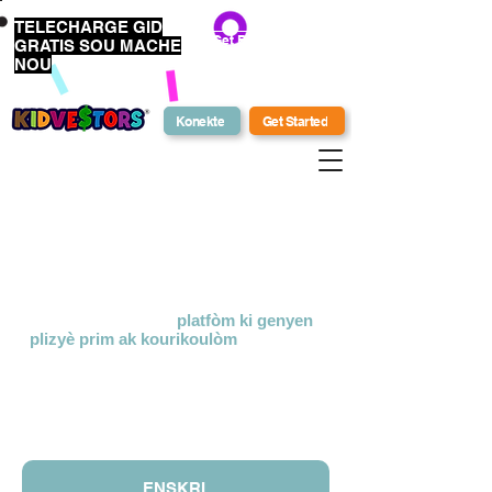
TELECHARGE GID
Get Bonus Bucks
GRATIS SOU MACHE
NOU
Konekte
Get Started
Ki sa ki
KidVestors?
KidVestors® se yon
platfòm ki genyen
plizyè prim
ak kourikoulòm
anseye
pwochen jen sou lajan. Nou itilize yon
apwòch holistic ak kiltirèl ki enpòtan pou
anseye envesti, biznis, ak
alfabetizasyon finansye pou timoun ak
adolesan.
ENSKRI