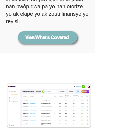
nan pwòp dwa pa yo nan otorize
yo ak ekipe yo ak zouti finansye yo
reyisi.
View What's Covered
SAL KLAS
ZANMI