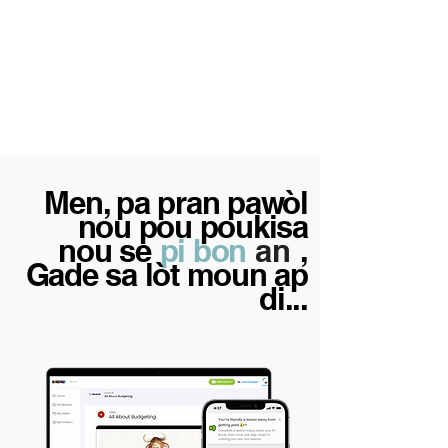
apwòch holistic ak
kiltirèl ki enpòtan pou
anseye envesti,
biznis, ak
alfabetizasyon
finansye pou timoun
ak adolesan.
Men, pa pran pawòl
nou pou poukisa
nou se
pi bon
an
,
Gade sa lòt moun ap
di...