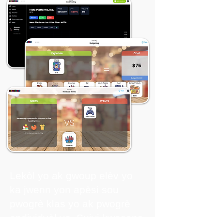
Lekòl yo ak gwoup elèv yo
ka jwenn yon apèsi sou
pwogrè klas yo ak pwogrè