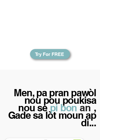
Lekòl yo ak gwoup elèv yo ka
jwenn yon apèsi sou pwogrè
klas yo ak pwogrè endividyèl
yo. Suivi kwasans finansye yo
pa janm vin pi fasil!
Try For FREE
Men, pa pran pawòl
nou pou poukisa
nou se
pi bon
an
,
Gade sa lòt moun ap
di...