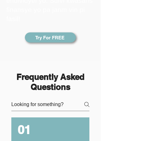
endividyèl yo. Suivi kwasans
finansye yo pa janm vin pi
fasil!
Try For FREE
Frequently Asked
Questions
01