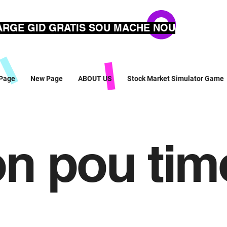
RGE GID GRATIS SOU MACHE NOU
Page
New Page
ABOUT US
Stock Market Simulator Game
n pou ti