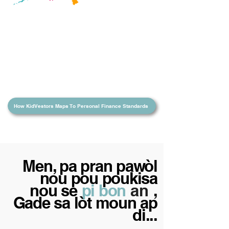
Lekòl yo ak gwoup elèv yo ka
jwenn yon apèsi sou pwogrè
klas yo ak pwogrè endividyèl
yo. Suivi kwasans finansye yo
pa janm vin pi fasil!
How KidVestors Maps To Personal Finance Standards
Men, pa pran pawòl
nou pou poukisa
nou se
pi bon
an
,
Gade sa lòt moun ap
di...