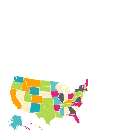
apwòch holistic ak
kiltirèl ki enpòtan pou
anseye envesti,
biznis, ak
alfabetizasyon
finansye pou timoun
ak adolesan.
SAL KLAS
ZANMI