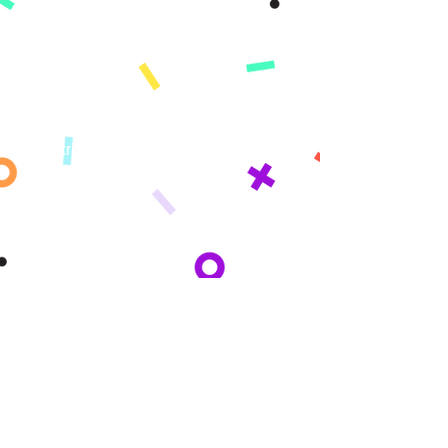
Misyon
Istwa nou an
Peze
PWODWI
Enskri
Demo
Karakteristik
Ki sa ki kouvri
Learning Paths
Konsènan
Misyon
Istwa nou an
Peze
KI MOUN NOU
SÈVI