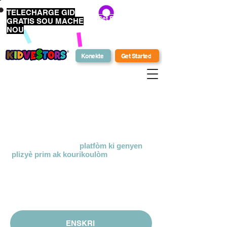
TELECHARGE GID
Get Bonus Bucks
GRATIS SOU MACHE
NOU
Konekte
Get Started
Ki sa ki
KidVestors?
KidVestors® se yon
platfòm ki genyen
plizyè prim
ak kourikoulòm
anseye
pwochen jen sou lajan. Nou itilize yon
apwòch holistic ak kiltirèl ki enpòtan pou
anseye envesti, biznis, ak
alfabetizasyon finansye pou timoun ak
adolesan.
ENSKRI