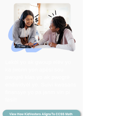
Lekòl yo ak gwoup elèv yo
ka jwenn yon apèsi sou
pwogrè klas yo ak pwogrè
endividyèl yo. Suivi kwasans
finansye yo pa janm vin pi
fasil!
View How KidVestors Aligns To CCSS Math