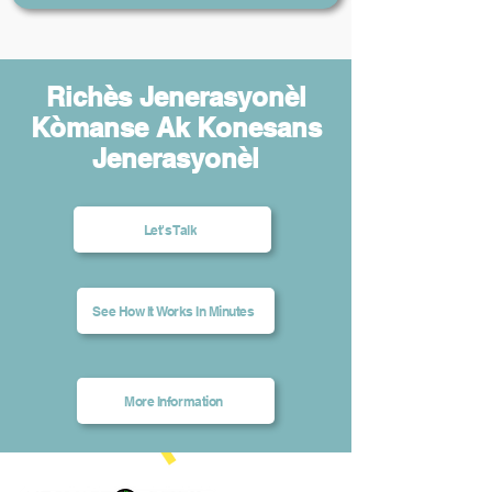
Richès Jenerasyonèl
Kòmanse Ak Konesans
Jenerasyonèl
Let's Talk
See How It Works In Minutes
More Information