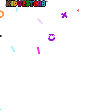
Yon demen pi bon, kòmanse ak KidVestors jodi a.
™
Get updates sent straight to your
inbox!
By subscribing you agree to adhere to our Privacy Policy and provide consent
to receive updates from our company.
KONPAYI
Konsènan