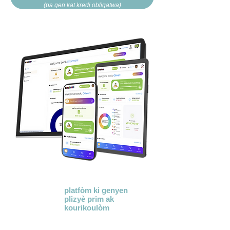
(pa gen kat kredi obligatwa)
KidVestors® se yon
platfòm ki genyen
plizyè prim
ak
kourikoulòm
anseye
pwochen jen sou
lajan. Nou itilize yon