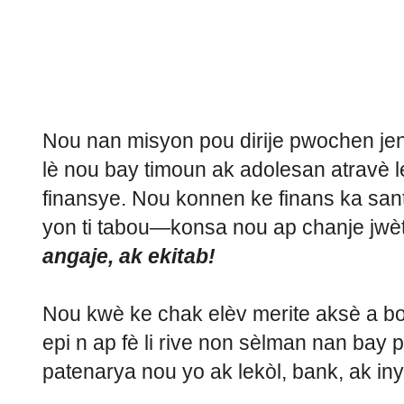
Nou nan misyon pou dirije pwochen je
lè nou bay timoun ak adolesan atravè
finansye. Nou konnen ke finans ka san
yon ti tabou—konsa nou ap chanje jwèt l
angaje, ak ekitab!
Nou kwè ke chak elèv merite aksè a bon
epi n ap fè li rive non sèlman nan bay
patenarya nou yo ak lekòl, bank, ak iny