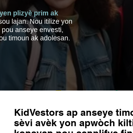
yen plizyè prim
ak
u lajan. Nou itilize yon
an pou anseye envesti,
pou timoun ak adolesan.
KidVestors ap anseye timo
sèvi avèk yon apwòch kilti