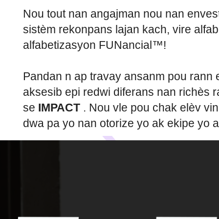
Nou tout nan angajman nou nan envest
sistèm rekonpans lajan kach, vire alfa
alfabetizasyon FUNancial™!
Pandan n ap travay ansanm pou rann ed
aksesib epi redwi diferans nan richès ra
se
IMPACT
. Nou vle pou chak elèv v
dwa pa yo nan otorize yo ak ekipe yo ak