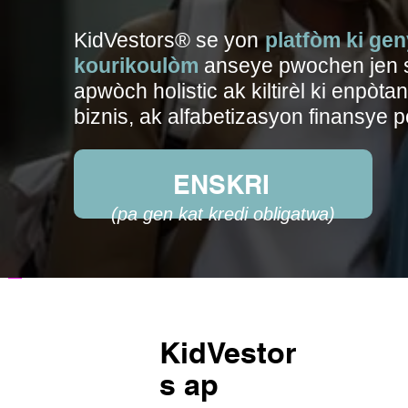
KidVestors® se yon
platfòm ki gen
kourikoulòm
anseye pwochen jen so
apwòch holistic ak kiltirèl ki enpòt
biznis, ak alfabetizasyon finansye 
ENSKRI
(pa gen kat kredi obligatwa)
KidVestor
s ap