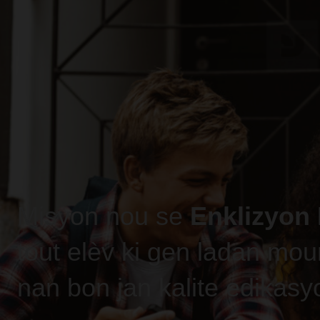
Misyon nou se
Enklizyon
tout elèv ki gen ladan mou
nan bon jan kalite edikasy