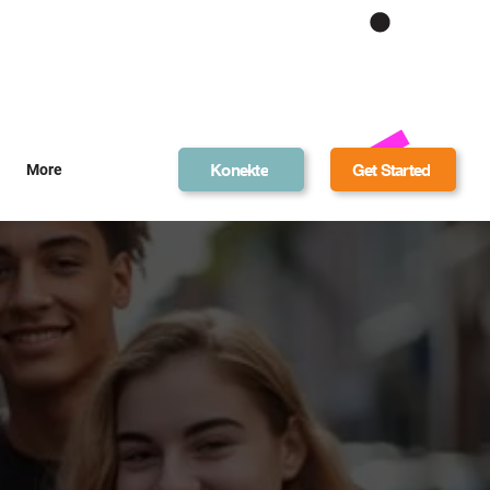
Get Bonus Bucks
Konekte
Get Started
More