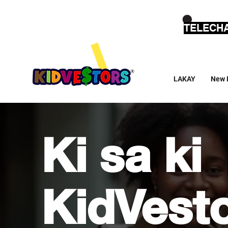
TELECHA
LAKAY
New 
Ki sa ki
KidVest