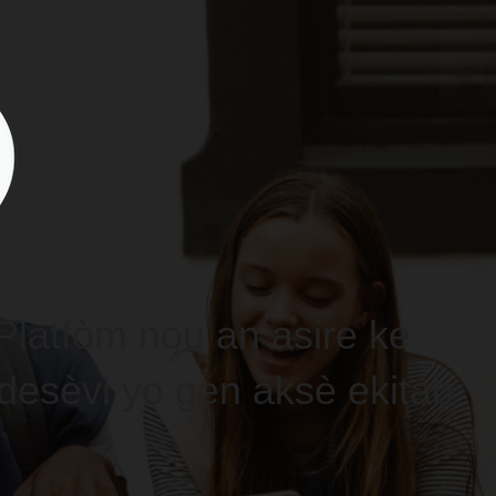
latfòm nou an asire ke
 desèvi yo gen aksè ekitab