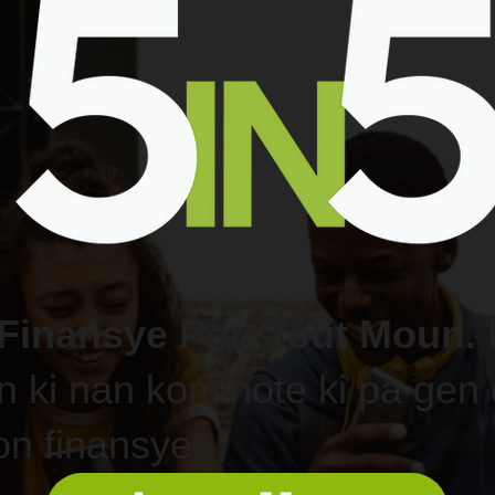
 Finansye Pou Tout Moun.
P
n ki nan kominote ki pa gen
on finansye.