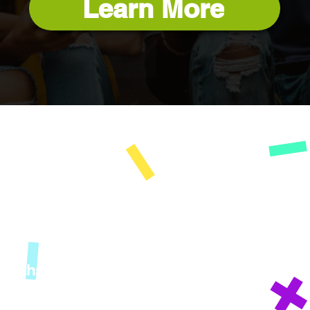
Learn More
Yon
KI MOUN NOU
I Want To..
 Paths
SÈVI