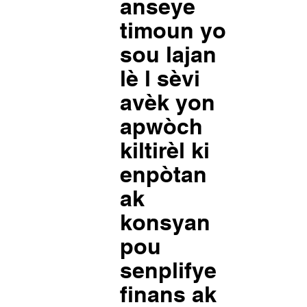
anseye
timoun yo
sou lajan
lè l sèvi
avèk yon
apwòch
kiltirèl ki
enpòtan
ak
konsyan
pou
senplifye
finans ak