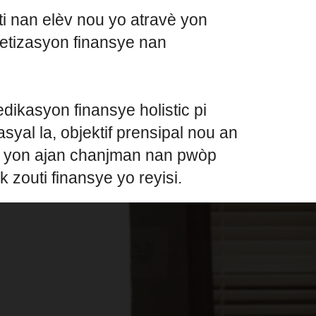
i nan elèv nou yo atravè yon
betizasyon finansye nan
ikasyon finansye holistic pi
syal la, objektif prensipal nou an
in yon ajan chanjman nan pwòp
 zouti finansye yo reyisi.