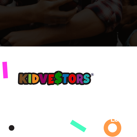
KONPAYI
PWODWI
Learning