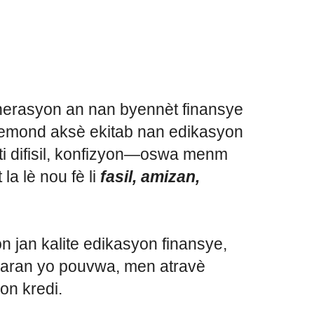
nerasyon an nan byennèt finansye
 lemond aksè ekitab nan edikasyon
ti difisil, konfizyon—oswa menm
a lè nou fè li
fasil, amizan,
 jan kalite edikasyon finansye,
 paran yo pouvwa, men atravè
on kredi.