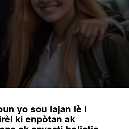
un yo sou lajan lè l
rèl ki enpòtan ak