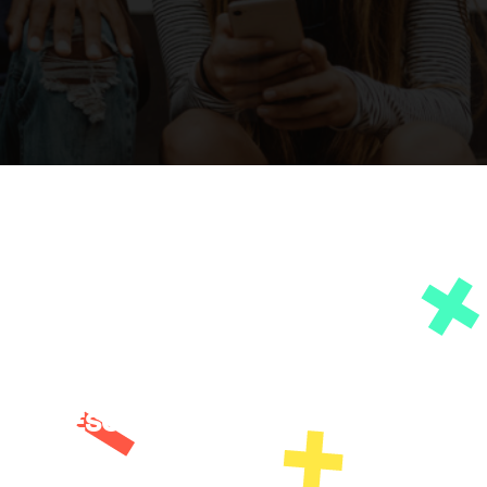
 demen pi bon, kòmanse ak KidVestors jodi a.
™
RESOUS
SIPÒ