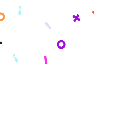
Demo
Karakteristik
Ki sa ki kouvri
Learning Paths
Konsènan
Misyon
Istwa nou an
Peze
KI MOUN NOU
SÈVI
Paran yo
Lekòl yo
Inyon kredi
Sponsors
I Want To..
Get Started