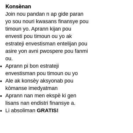
Konsènan
Join nou pandan n ap gide paran
yo sou nouri kwasans finansye pou
timoun yo. Aprann kijan pou
envesti pou timoun ou yo ak
estrateji envestisman entelijan pou
asire yon avni pwospere pou fanmi
ou.
Aprann pi bon estrateji
envestisman pou timoun ou yo
Ale ak konsèy aksyonab pou
kòmanse imedyatman
Aprann nan men ekspè ki gen
lisans nan endistri finansye a.
Li absoliman
GRATIS!