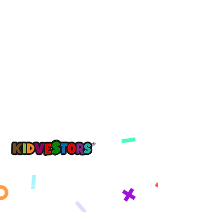
Yon demen pi bon, kòmanse ak KidVestors jodi a.
™
Get updates sent straight to your