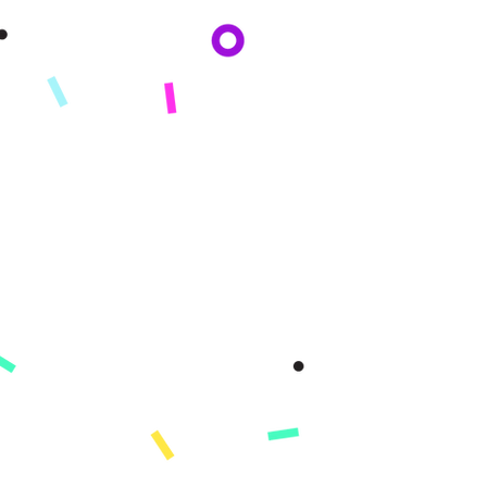
inbox!
By subscribing you agree to adhere to our Privacy Policy and provide consent
to receive updates from our company.
KONPAYI
Konsènan
Misyon
Istwa nou an
Peze
PWODWI
Enskri