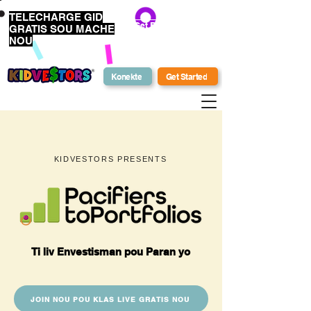
TELECHARGE GID
Get Bonus Bucks
GRATIS SOU MACHE
NOU
Konekte
Get Started
KIDVESTORS PRESENTS
Ti liv Envestisman pou Paran yo
JOIN NOU POU KLAS LIVE GRATIS NOU