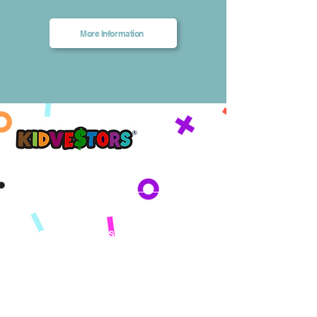
More Information
更美好的明天，从 KidVestors 今天开始。
™
Get updates sent straight to your
inbox!