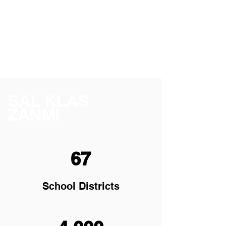
apwòch holistic ak
kiltirèl ki enpòtan pou
anseye envesti,
biznis, ak
alfabetizasyon
finansye pou timoun
ak adolesan.
SAL KLAS
ZANMI
67
School Districts