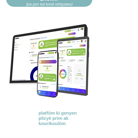
(pa gen kat kredi obligatwa)
KidVestors® se yon
platfòm ki genyen
plizyè prim
ak
kourikoulòm
anseye
pwochen jen sou
lajan. Nou itilize yon