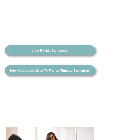
Lekòl yo ak gwoup elèv yo ka
jwenn yon apèsi sou pwogrè
klas yo ak pwogrè endividyèl
yo. Suivi kwasans finansye yo
pa janm vin pi fasil!
View Florida Standards
How KidVestors Maps To Florida Finance Standards
SAL KLAS
ZANMI