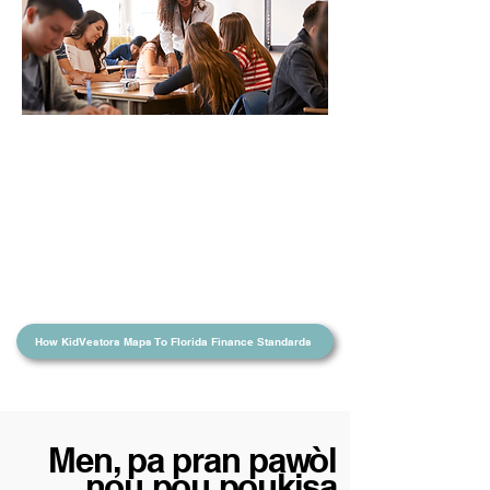
Lekòl yo ak gwoup elèv yo ka
jwenn yon apèsi sou pwogrè
klas yo ak pwogrè endividyèl yo.
Suivi kwasans finansye yo pa
janm vin pi fasil!
How KidVestors Maps To Florida Finance Standards
Men, pa pran pawòl
nou pou poukisa