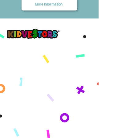
More Information
Yon demen pi bon, kòmanse ak KidVestors jodi a.
™
Get updates sent straight to your
inbox!
By subscribing you agree to adhere to our Privacy Policy and provide consent
to receive updates from our company.