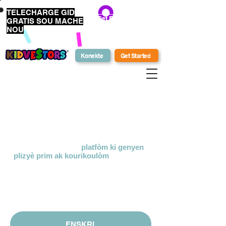
TELECHARGE GID
Get Bonus Bucks
GRATIS SOU MACHE
NOU
Konekte
Get Started
Ki sa ki
KidVestors?
KidVestors® se yon
platfòm ki genyen
plizyè prim
ak kourikoulòm
anseye
pwochen jen sou lajan. Nou itilize yon
apwòch holistic ak kiltirèl ki enpòtan pou
anseye envesti, biznis, ak
alfabetizasyon finansye pou timoun ak
adolesan.
ENSKRI