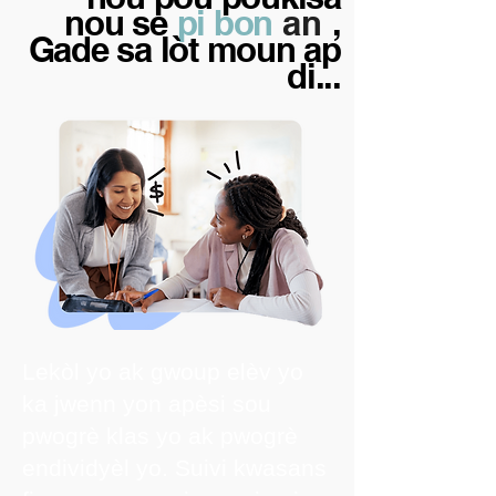
nou se
pi bon
an
,
Gade sa lòt moun ap
di...
Lekòl yo ak gwoup elèv yo
ka jwenn yon apèsi sou
pwogrè klas yo ak pwogrè
endividyèl yo. Suivi kwasans