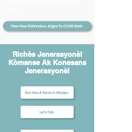
finansye yo pa janm vin pi
fasil!
View How KidVestors Aligns To CCSS Math
Richès Jenerasyonèl
Kòmanse Ak Konesans
Jenerasyonèl
See How It Works In Minutes
Let's Talk